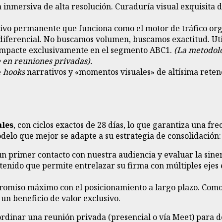
 inmersiva de alta resolución. Curaduría visual exquisita
chivo permanente que funciona como el motor de tráfico or
ferencial. No buscamos volumen, buscamos exactitud. Util
 impacte exclusivamente en el segmento ABC1.
(La metodolo
 en reuniones privadas).
e
hooks
narrativos y «momentos visuales» de altísima retenc
ales
, con ciclos exactos de 28 días, lo que garantiza una f
delo que mejor se adapte a su estrategia de consolidación:
n primer contacto con nuestra audiencia y evaluar la siner
tenido que permite entrelazar su firma con múltiples ejes 
omiso máximo con el posicionamiento a largo plazo. Como 
un beneficio de valor exclusivo.
rdinar una reunión privada (presencial o vía Meet) para 