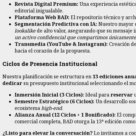
Revista Digital Premium:
Una experiencia estética
editorial inigualable.
Plataforma Web BAD:
El repositorio técnico y ar
Segmentación Predictiva con IA:
Nuestro mayor di
lookalike
de alto valor, asegurando que su mensaje
un activo confidencial que compartimos únicamente
Transmedia (YouTube & Instagram):
Creación d
hacia el corazón de la propuesta.
Ciclos de Presencia Institucional
Nuestra planificación se estructura en
13 ediciones anu
dedicar
su presupuesto institucional seleccionando el mo
Inmersión Inicial (3 Ciclos):
Ideal para
reservar
u
Semestre Estratégico (6 Ciclos):
Un desarrollo sos
ecosistema
high-end
.
Alianza Anual (12 Ciclos + 1 Bonificado):
El compr
comercial completa, BAD otorga la 13ª edición como 
¿Listo para elevar la conversación?
Lo invitamos a coo